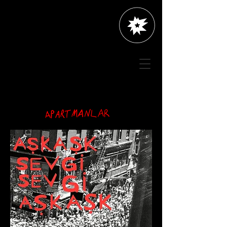
müzik