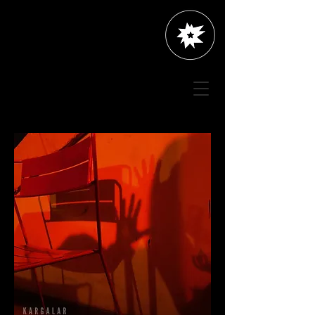
müzik