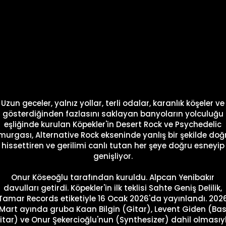
Uzun geceler, yalnız yollar, terli odalar, karanlık köşeler ve
gösterdiğinden fazlasını saklayan banyoların yolculuğu
eşliğinde kurulan Köpekler'in Desert Rock ve Psychedelic
murgası, Alternative Rock ekseninde yanlış bir şekilde doğ
hissettiren ve gerilimi canlı tutan her şeye doğru esneyip
genişliyor.
Onur Köseoğlu tarafından kuruldu. Alpcan Yenibakır
davulları getirdi. Köpekler'in ilk teklisi Sahte Geniş Delilik,
Tamar Records etiketiyle 16 Ocak 2026'da yayınlandı. 202
Mart ayında gruba Kaan Bilgin (Gitar), Levent Giden (Ba
itar) ve Onur Şekercioğlu'nun (Synthesizer) dahil olmasıy