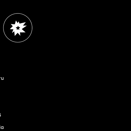
ru
6
s
la