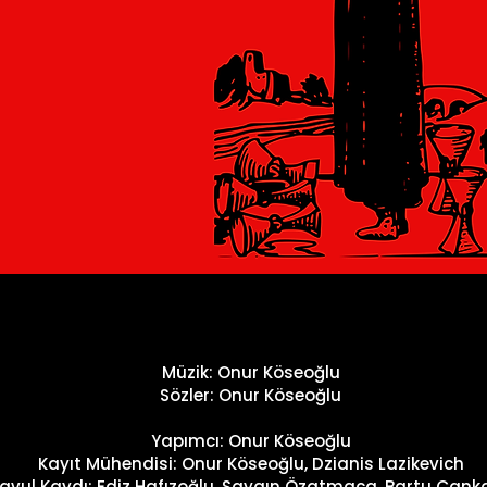
Müzik: Onur Köseoğlu
Sözler: Onur Köseoğlu
Yapımcı: Onur Köseoğlu
Kayıt Mühendisi: Onur Köseoğlu, Dzianis Lazikevich
avul Kaydı: Ediz Hafızoğlu, Saygın Özatmaca, Bartu Çan