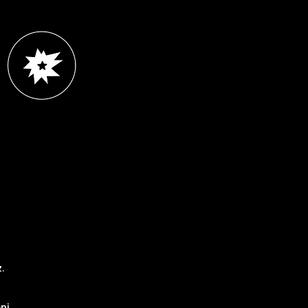
r
.
ni