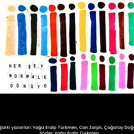
Şarkı yazarları: Yağız Eralp Türkmen, Can Zarplı, Çağatay Do
Sözler: Yağız Eralp Türkmen