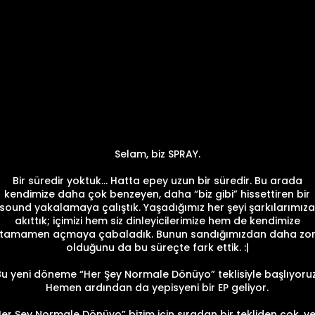
Selam, biz SPRAY.
Bir süredir yoktuk… Hatta epey uzun bir süredir. Bu arada
kendimize daha çok benzeyen, daha “biz gibi” hissettiren bir
sound yakalamaya çalıştık. Yaşadığımız her şeyi şarkılarımıza
akıttık; içimizi hem siz dinleyicilerimize hem de kendimize
tamamen açmaya çabaladık. Bunun sandığımızdan daha zo
olduğunu da bu süreçte fark ettik. :|
Bu yeni döneme “Her Şey Normale Dönüyo” teklisiyle başlıyoruz
Hemen ardından da yepisyeni bir EP geliyor.
Her Şey Normale Dönüyo” bizim için sıradan bir tekliden çok, ye